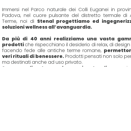
Immersi nel Parco naturale dei Colli Euganei in provin
Padova, nel cuore pulsante del distretto termale di
Terme, noi di
Stenal progettiamo ed ingegneriz
soluzioni wellness all’avanguardia.
Da più di 40 anni realizziamo una vasta gam
prodotti
che rispecchiano il desiderio di relax, di design
facendo fede alle antiche terme romane,
permetton
veri rituali di benessere.
Prodotti pensati non solo per
ma destinati anche ad uso privato.
Saune realizzate con legnami naturali
provenie
foreste tutelate,
bagni turchi
dalle finiture mod
personalizzabili, percorsi emozionali cromo ter
impreziositi da giochi di luce e dal profumo delle 
essenze a base di oli essenziali.
Grazie al nostro know-how e alla nostra esperienza, si
grado di tradurre materialmente le idee e le esigen
cliente in soluzioni su misura:
una numerosa squad
artigiani, designers, architetti e ingegneri collab
tutte le fasi della progettazione,
garantendo