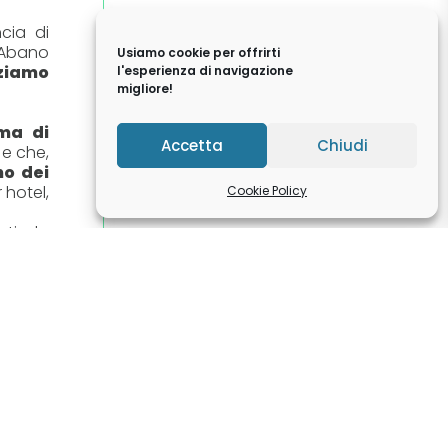
cia di
 Abano
Usiamo cookie per offrirti
ziamo
l'esperienza di navigazione
migliore!
ma di
Accetta
Chiudi
 e che,
o dei
 hotel,
Cookie Policy
nti da
erne e
apici,
nostre
amo in
ze del
ra di
ora in
 così