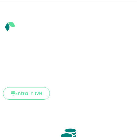
Soluzioni
finanziarie
innovative
Entra in IVH