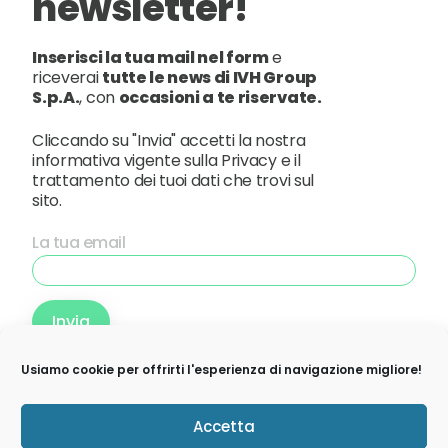
newsletter!
Inserisci la tua mail nel form
e
riceverai
tutte le news di IVH Group
S.p.A.
, con
occasioni a te riservate.
Cliccando su "Invia" accetti la nostra
informativa vigente sulla Privacy e il
trattamento dei tuoi dati che trovi sul
sito.
La tua email
Usiamo cookie per offrirti l'esperienza di navigazione migliore!
© 2026 IVH Group S.p.A | Via Visconti di Modrone, 7 -
Accetta
20122 Milano | P.IVA, Codice fiscale e n.iscr. al Registro