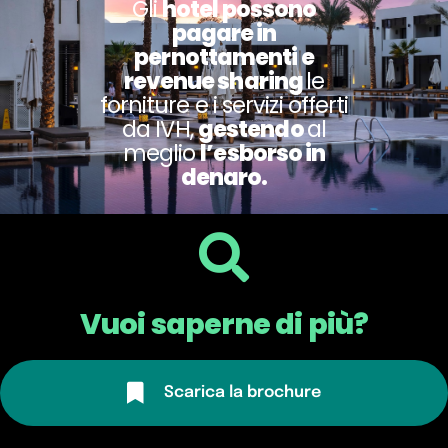
Gli
hotel possono
pagare in
pernottamenti e
revenue sharing
le
forniture e i servizi offerti
da IVH,
gestendo
al
meglio
l’esborso in
denaro.
Vuoi saperne di più?
Scarica la brochure