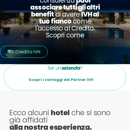
consulenza
puoi
associare tutti gli altri
benefit
di avere
IVH al
tuo fianco
come
l'accesso al Credito.
Scopri come
Il Credito IVH
Sei un'
azienda
?
Scopri i vantaggi dei Partner IVH
Ecco alcuni
hotel
che si sono
già affidati
alla nostra esperienza.