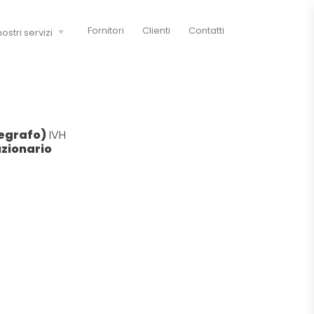
Fornitori
Clienti
Contatti
nostri servizi
legrafo)
IVH
zionario