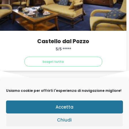
Castello dal Pozzo
5/5 *****
Scopri tutto
Usiamo cookie per offrirti l'esperienza di navigazione migliore!
© 2026 IVH Group S.p.A | Via Visconti di Modrone, 7 -
Accetta
20122 Milano | P.IVA, Codice fiscale e n.iscr. al Registro
Imprese 10713140969
Capitale sociale 500.597,00
Chiudi