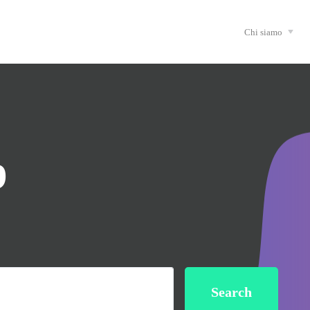
Chi siamo
p
Search